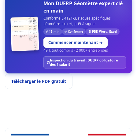
Mon DUERP Géomètre-expert clé
en main
Conforme L.4121-3, risques spécifiques
géomètre-expert, prêt à signer
⚡ 15 min
✅ Conforme
📄 PDF, Word, Excel
Commencer maintenant
→
49 € tout compris · 2 000+ entreprises
Inspection du travail : DUERP obligatoire
⚖️
dès 1 salarié
Télécharger le PDF gratuit
Créer mon DUERP Géomètre-expert
PDF gratuit
Excel