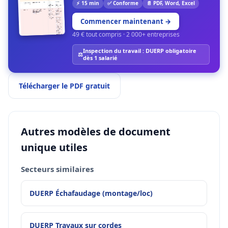
⚡ 15 min
✅ Conforme
📄 PDF, Word, Excel
Commencer maintenant
→
49 € tout compris · 2 000+ entreprises
Inspection du travail : DUERP obligatoire
⚖️
dès 1 salarié
Télécharger le PDF gratuit
Autres modèles de document
unique utiles
Secteurs similaires
DUERP Échafaudage (montage/loc)
DUERP Travaux sur cordes