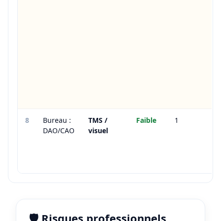
8
Bureau :
TMS /
Faible
1
DAO/CAO
visuel
🛡️ Risques professionnels