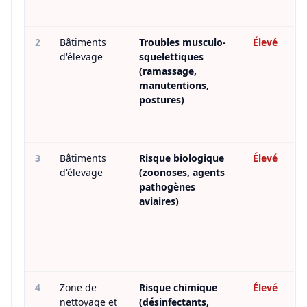
2
Bâtiments
Troubles musculo-
Élevé
d'élevage
squelettiques
(ramassage,
manutentions,
postures)
3
Bâtiments
Risque biologique
Élevé
d'élevage
(zoonoses, agents
pathogènes
aviaires)
4
Zone de
Risque chimique
Élevé
nettoyage et
(désinfectants,