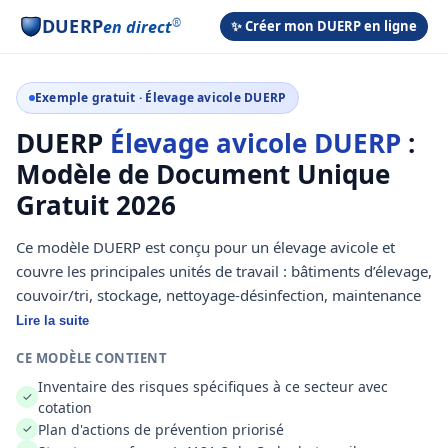
DUERP
®
en direct
✨ Créer mon DUERP en ligne
Exemple gratuit · Élevage avicole DUERP
DUERP
Élevage avicole DUERP
:
Modèle de Document Unique
Gratuit 2026
Ce modèle DUERP est conçu pour un élevage avicole et
couvre les principales unités de travail : bâtiments d’élevage,
couvoir/tri, stockage, nettoyage-désinfection, maintenance
et quai d’expédition. Il propose un inventaire de risques
Lire la suite
réalistes incluant risques biologiques, chimiques,
CE MODÈLE CONTIENT
mécaniques, TMS, chutes, bruit et risques psychosociaux
Inventaire des risques spécifiques à ce secteur avec
liés aux cadences et aux aléas. Les mesures de prévention
✓
cotation
existantes sont listées pour faciliter l’état des lieux et la
Plan d'actions de prévention priorisé
✓
traçabilité des pratiques. Un plan d’actions est associé à