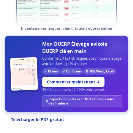
Inventaire des risques, plan d'actions et prévention
Mon DUERP Élevage avicole
DUERP clé en main
Conforme L.4121-3, risques spécifiques élevage
avicole duerp, prêt à signer
⚡ 15 min
✅ Conforme
📄 PDF, Word, Excel
Commencer maintenant
→
49 € tout compris · 2 000+ entreprises
Inspection du travail : DUERP obligatoire
⚖️
dès 1 salarié
Télécharger le PDF gratuit