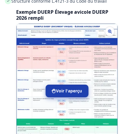
Structure conforme L.4121-3 du Code du travail
✓
chaque risque afin de prioriser la réduction du risque à la
source, puis les protections collectives et enfin les EPI. Le
Exemple DUERP Élevage avicole DUERP
2026 rempli
contenu est structuré pour alimenter la démarche de
prévention et répondre aux exigences du Code du travail
sur l’évaluation et la mise à jour des risques. Les unités et
risques peuvent être adaptés selon le type de production
(poulets de chair, pondeuses) et l’organisation du site. La
versioning permet de suivre les évolutions et de justifier les
mises à jour lors de changements techniques,
organisationnels ou après incident.
Voir l'aperçu