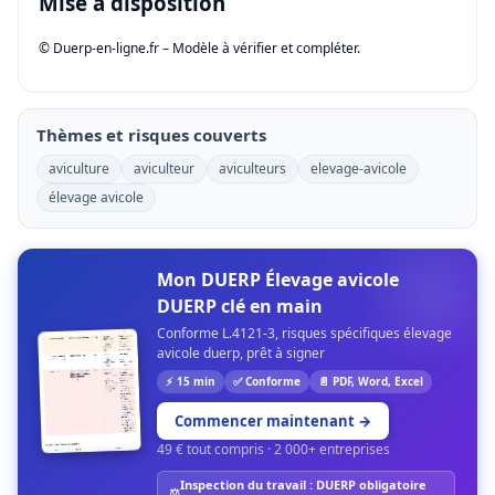
Mise à disposition
© Duerp-en-ligne.fr – Modèle à vérifier et compléter.
Thèmes et risques couverts
aviculture
aviculteur
aviculteurs
elevage-avicole
élevage avicole
Mon DUERP Élevage avicole
DUERP clé en main
Conforme L.4121-3, risques spécifiques élevage
avicole duerp, prêt à signer
⚡ 15 min
✅ Conforme
📄 PDF, Word, Excel
Commencer maintenant
→
49 € tout compris · 2 000+ entreprises
Inspection du travail : DUERP obligatoire
⚖️